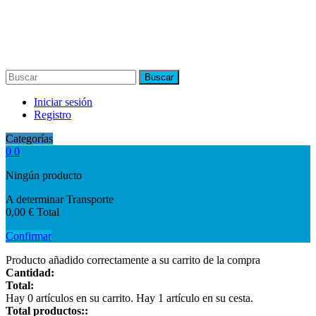
Buscar
Iniciar sesión
Registro
Categorías
0
0
Ningún producto
A determinar
Transporte
0,00 €
Total
Confirmar
Producto añadido correctamente a su carrito de la compra
Cantidad:
Total:
Hay
0
artículos en su carrito.
Hay 1 artículo en su cesta.
Total productos::
Total envío: :
A determinar
Total :
Continuar la compra
Ir a la caja