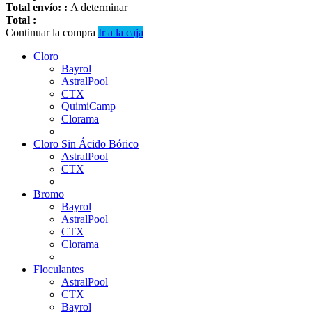
Cloro
Bayrol
AstralPool
CTX
QuimiCamp
Clorama
Cloro Sin Ácido Bórico
AstralPool
CTX
Bromo
Bayrol
AstralPool
CTX
Clorama
Floculantes
AstralPool
CTX
Bayrol
QuimiCamp
Clorama
Reguladores de pH