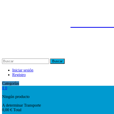
¡Calcula la S
Buscar
Iniciar sesión
Registro
Categorías
0
0
Ningún producto
A determinar
Transporte
0,00 €
Total