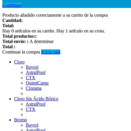
Confirmar
Producto añadido correctamente a su carrito de la compra
Cantidad:
Total:
Hay
0
artículos en su carrito.
Hay 1 artículo en su cesta.
Total productos::
Total envío: :
A determinar
Total :
Continuar la compra
Ir a la caja
Cloro
Bayrol
AstralPool
CTX
QuimiCamp
Clorama
Cloro Sin Ácido Bórico
AstralPool
CTX
Bromo
Bayrol
AstralPool